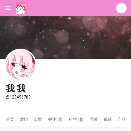
我 我
@123456789
首页
群组
点赞
关注
粉丝
照片
视频
产品
1
5