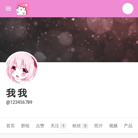
我 我
@123456789
首页
群组
点赞
关注
粉丝
照片
视频
产品
1
5