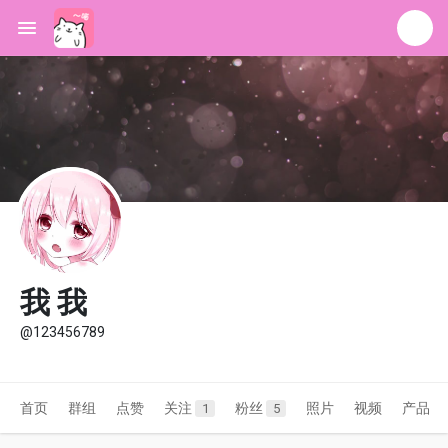
我 我
@123456789
首页
群组
点赞
关注
粉丝
照片
视频
产品
1
5