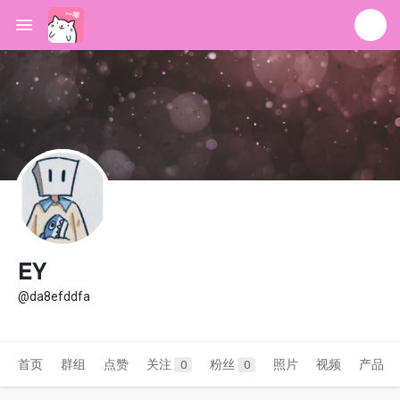
EY
@da8efddfa
首页
群组
点赞
关注
粉丝
照片
视频
产品
0
0