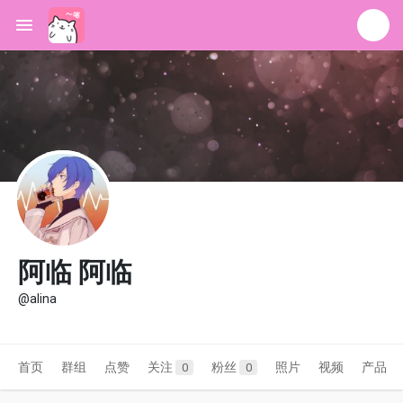
阿临 阿临
@alina
首页
群组
点赞
关注
粉丝
照片
视频
产品
0
0