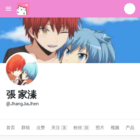
張 家溱
@JhangJiaJhen
首页
群组
点赞
关注
粉丝
照片
视频
产品
3
0