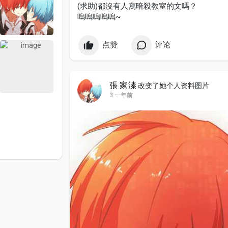
(求助)都沒有人寫暗殺教室的文嗎？
嗚嗚嗚嗚嗚~
点赞
评论
張 家溱
改变了她个人资料图片
3 一年前