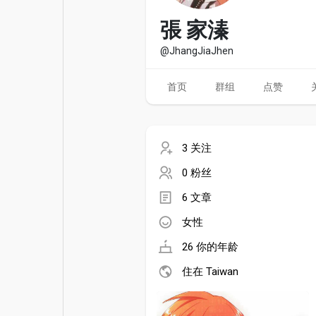
电影
资金来源
張 家溱
@JhangJiaJhen
首页
群组
点赞
3 关注
0 粉丝
6 文章
女性
26 你的年龄
住在 Taiwan