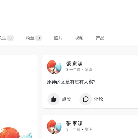
关注
粉丝
照片
视频
产品
3
0
張 家溱
3 一年前
·
翻译
原神的文章有沒有人寫?
点赞
评论
張 家溱
3 一年前
·
翻译