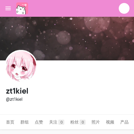
zt1kiel
@zt1kiel
首页
群组
点赞
关注
粉丝
照片
视频
产品
0
0