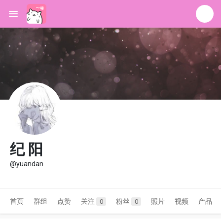
纪 阳
@yuandan
首页
群组
点赞
关注
粉丝
照片
视频
产品
0
0