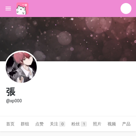
張
@xp000
首页
群组
点赞
关注
粉丝
照片
视频
产品
0
1