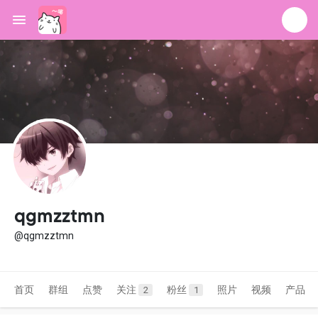
qgmzztmn
@qgmzztmn
首页
群组
点赞
关注
粉丝
照片
视频
产品
2
1