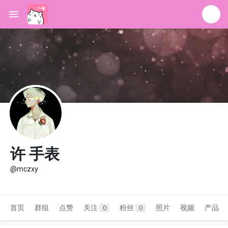
许 手表
@mczxy
首页
群组
点赞
关注
粉丝
照片
视频
产品
0
0