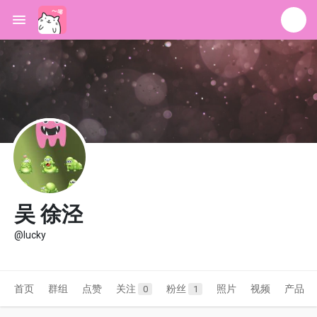
吴 徐泾
@lucky
首页
群组
点赞
关注
粉丝
照片
视频
产品
0
1