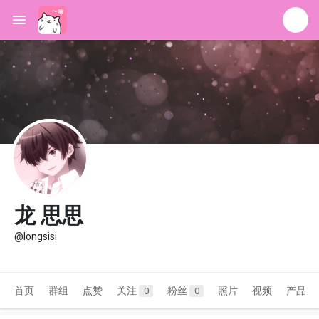
龙 思思
@longsisi
首页
群组
点赞
关注
粉丝
照片
视频
产品
0
0