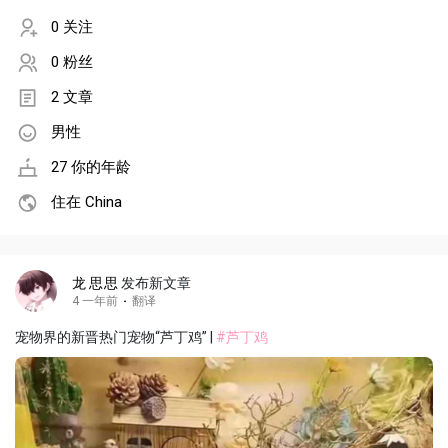
0 关注
0 粉丝
2 文章
男性
27 你的年龄
住在 China
龙 思思
发布新文章
4 一年前
·
翻译
宠物界的新晋热门宠物“芦丁鸡” |
#芦丁鸡