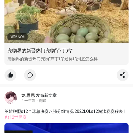
宠物动物
宠物界的新晋热门宠物“芦丁鸡”
宠物界的新晋热门宠物“芦丁鸡”迷你鸡到底怎么样
龙 思思
发布新文章
4 一年前
·
翻译
英雄联盟s12全球总决赛八强分组情况 2022LOLs12淘汰赛赛程表 |
#s12世界赛