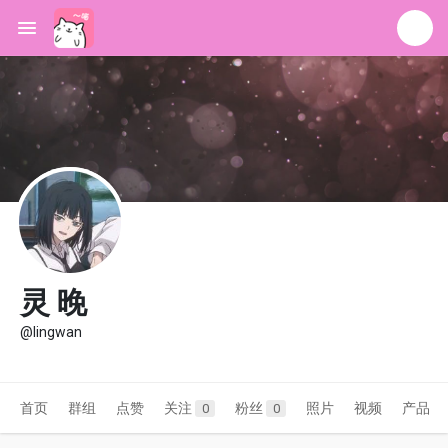
灵 晚
@lingwan
首页
群组
点赞
关注
粉丝
照片
视频
产品
0
0