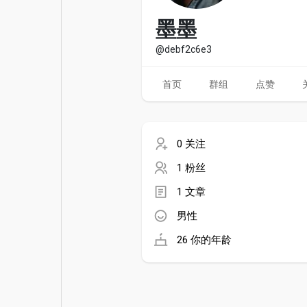
电影
资金来源
墨墨
@debf2c6e3
首页
群组
点赞
0 关注
1 粉丝
1 文章
男性
26 你的年龄