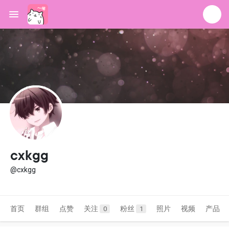
cxkgg
@cxkgg
首页
群组
点赞
关注
粉丝
照片
视频
产品
0
1