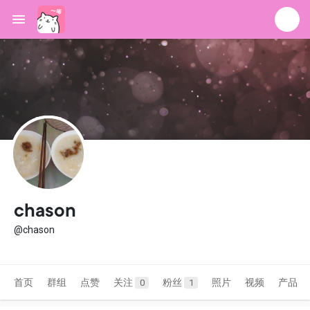
chason
@chason
首页
群组
点赞
关注
粉丝
照片
视频
产品
0
1