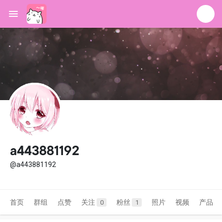
a443881192
@a443881192
首页
群组
点赞
关注
粉丝
照片
视频
产品
0
1