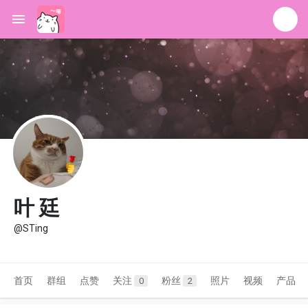
叶 廷
@STing
首页
群组
点赞
关注
粉丝
照片
视频
产品
0
2