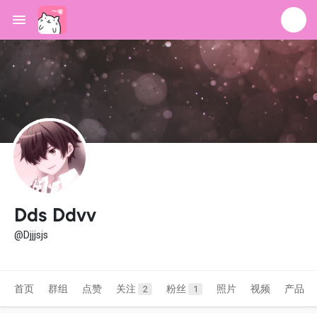
Dds Ddvv
@Djjjsjs
首页
群组
点赞
关注
粉丝
照片
视频
产品
2
1