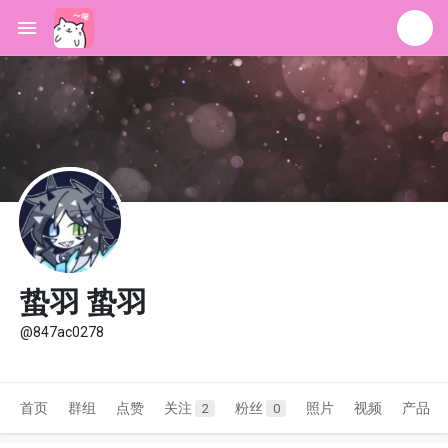
蛰羽 蛰羽
@847ac0278
首页
群组
点赞
关注
粉丝
照片
视频
产品
2
0