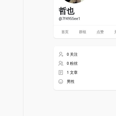
电影
资金来源
哲也
@7f4955ee1
首页
群组
点赞
0 关注
0 粉丝
1 文章
男性