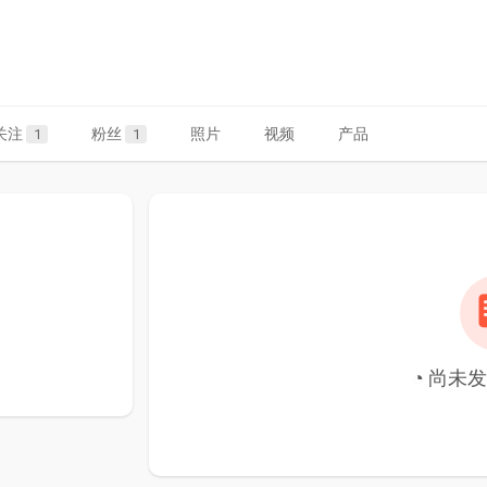
关注
粉丝
照片
视频
产品
1
1
◔ 尚未