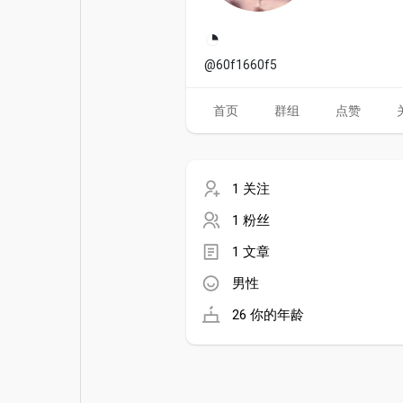
电影
资金来源
◔
@60f1660f5
首页
群组
点赞
1 关注
1 粉丝
1 文章
男性
26 你的年龄