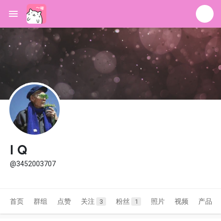
I Q
@3452003707
首页
群组
点赞
关注
粉丝
照片
视频
产品
3
1