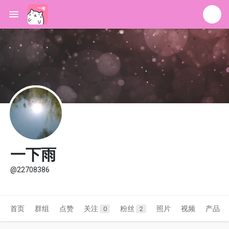
一下雨
@22708386
首页
群组
点赞
关注
粉丝
照片
视频
产品
0
2