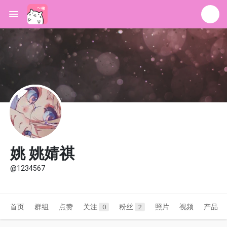
姚 姚婧祺
@1234567
首页
群组
点赞
关注
粉丝
照片
视频
产品
0
2