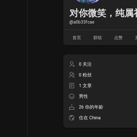
电影
资金来源
对你微笑，纯属
@a0b33fcae
首页
群组
点赞
0 关注
0 粉丝
1 文章
男性
26 你的年龄
住在 China