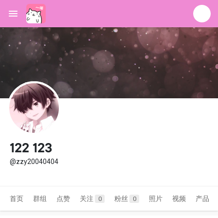
122 123
@zzy20040404
首页
群组
点赞
关注
粉丝
照片
视频
产品
0
0