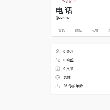
电影
资金来源
电 话
@zzkmz
首页
群组
点赞
0 关注
0 粉丝
0 文章
男性
26 你的年龄