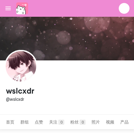
wslcxdr
@wslcxdr
首页
群组
点赞
关注
粉丝
照片
视频
产品
0
0