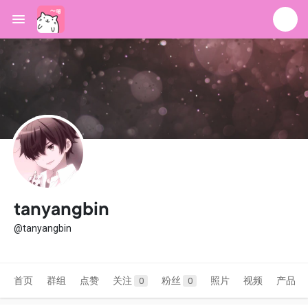
tanyangbin
@tanyangbin
首页
群组
点赞
关注
粉丝
照片
视频
产品
0
0