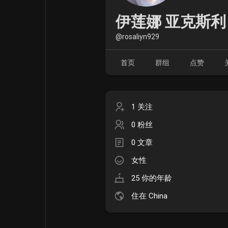
电影
资金来源
伊莲娜 亚克斯利
@rosaliyn929
首页
群组
点赞
1 关注
0 粉丝
0 文章
女性
25 你的年龄
住在 China