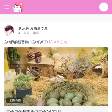
龙 思思
发布新文章
4 一年前
·
翻译
宠物界的新晋热门宠物“芦丁鸡” |
#芦丁鸡
宠物动物