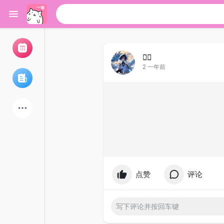
ᅟᅠ
2 一年前
浏览活动
我的活动
浏览文章
论坛
探索用户
点赞
评论
热门文章
游戏