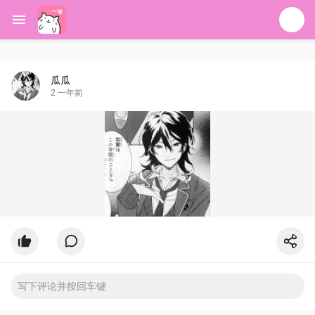
瓜瓜
2 一年前