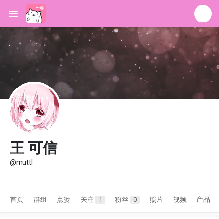
王 可信
@muttl
首页
群组
点赞
关注
粉丝
照片
视频
产品
1
0