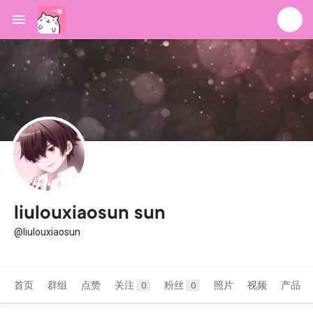
liulouxiaosun sun
@liulouxiaosun
首页
群组
点赞
关注
粉丝
照片
视频
产品
0
0