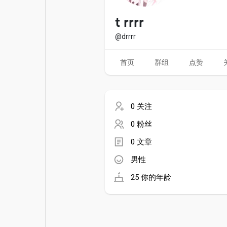
电影
资金来源
t rrrr
@drrrr
首页
群组
点赞
0 关注
0 粉丝
0 文章
男性
25 你的年龄