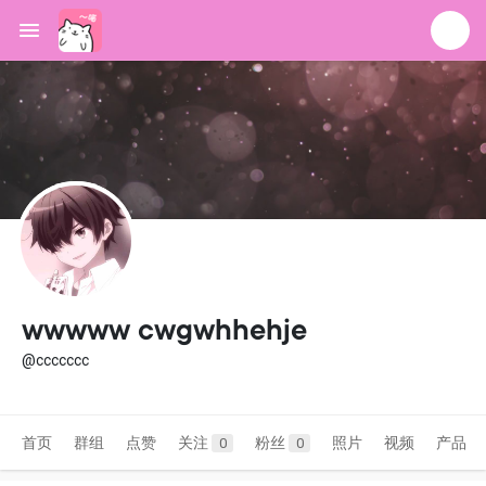
wwwww cwgwhhehje
@ccccccc
首页
群组
点赞
关注
粉丝
照片
视频
产品
0
0