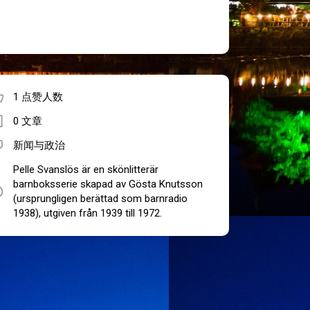
1 点赞人数
0 文章
新闻与政治
Pelle Svanslös är en skönlitterär
barnboksserie skapad av Gösta Knutsson
(ursprungligen berättad som barnradio
1938), utgiven från 1939 till 1972.