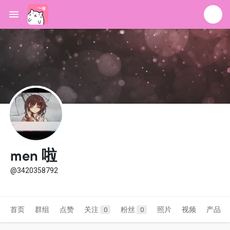
men 啦
@3420358792
首页
群组
点赞
关注
粉丝
照片
视频
产品
0
0