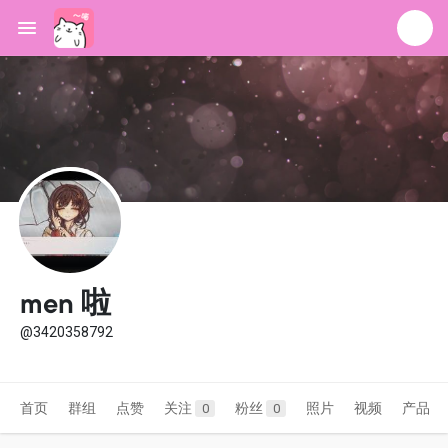
men 啦
@3420358792
首页
群组
点赞
关注
粉丝
照片
视频
产品
0
0