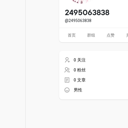
电影
资金来源
2495063838
@2495063838
首页
群组
点赞
0 关注
0 粉丝
0 文章
男性