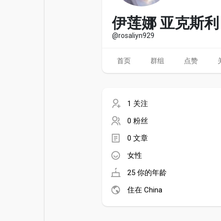
电影
资金来源
伊莲娜 亚克斯利
@rosaliyn929
首页
群组
点赞
1 关注
0 粉丝
0 文章
女性
25 你的年龄
住在 China