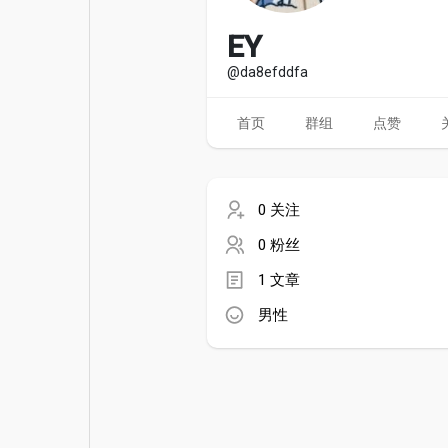
电影
资金来源
EY
@da8efddfa
首页
群组
点赞
0 关注
0 粉丝
1 文章
男性